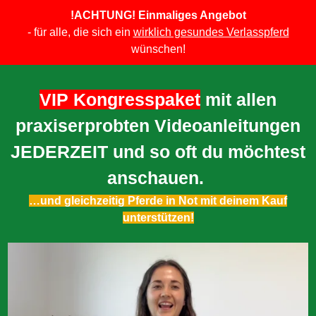
!ACHTUNG! Einmaliges Angebot
- für alle, die sich ein
wirklich gesundes Verlasspferd
wünschen!
VIP Kongresspaket
mit allen
praxiserprobten Videoanleitungen
JEDERZEIT und so oft du möchtest
anschauen.
…und gleichzeitig Pferde in Not mit deinem Kauf
unterstützen!