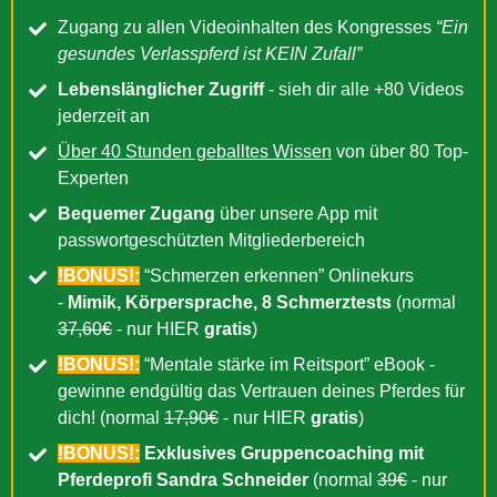
Zugang zu allen Videoinhalten des Kongresses
“Ein
gesundes Verlasspferd ist KEIN Zufall”
Lebenslänglicher Zugriff
- sieh dir alle +80 Videos
jederzeit an
Über 40 Stunden geballtes Wissen
von über 80 Top-
Experten
Bequemer Zugang
über unsere App mit
passwortgeschützten Mitgliederbereich
!BONUS!:
“Schmerzen erkennen” Onlinekurs
-
Mimik, Körpersprache, 8 Schmerztests
(normal
37,60€
- nur HIER
gratis
)
!BONUS!:
“Mentale stärke im Reitsport” eBook -
gewinne endgültig das Vertrauen deines Pferdes für
dich! (normal
17,90€
- nur HIER
gratis
)
!BONUS!:
Exklusives Gruppencoaching mit
Pferdeprofi Sandra Schneider
(normal
39€
- nur